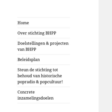
Stichting BHPP
Klassieke popradio &
Home
popcultuur voor de
Over stichting BHPP
toekomst behouden
Doelstellingen & projecten
van BHPP
Beleidsplan
Steun de stichting tot
behoud van historische
popradio & popcultuur!
Concrete
inzamelingsdoelen