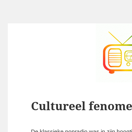
Cultureel fenom
De klassieke popradio was in zijn hoogti