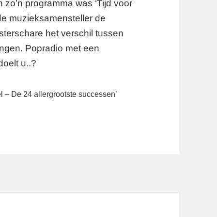
 zo’n programma was ‘Tijd voor
de muzieksamensteller de
sterschare het verschil tussen
rengen. Popradio met een
oelt u..?
l – De 24 allergrootste successen’