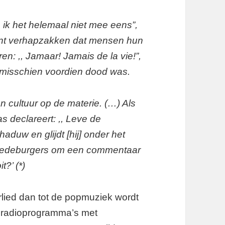
 ik het helemaal niet mee eens”,
e kunt verhapzakken dat mensen hun
en: ,, Jamaar! Jamais de la vie!”,
 misschien voordien dood was.
n cultuur op de materie. (…) Als
as declareert: ,, Leve de
haduw en glijdt [hij] onder het
n medeburgers om een commentaar
?’ (*)
rlied dan tot de popmuziek wordt
n radioprogramma’s met