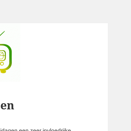
een
jdagen een zeer invloedrijke,