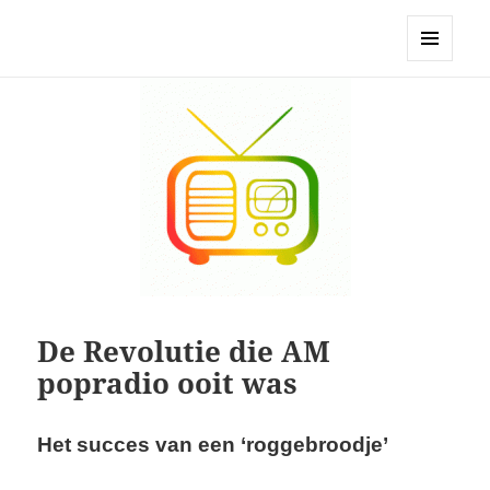
Stichting BHPP
MENU
EN
WIDGETS
De Revolutie die AM
popradio ooit was
Het succes van een ‘roggebroodje’