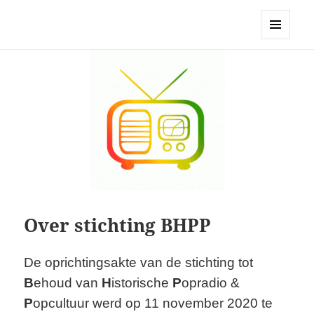
Stichting BHPP
MENU
EN
WIDGETS
Over stichting BHPP
De oprichtingsakte van de stichting tot
B
ehoud van
H
istorische
P
opradio &
P
opcultuur werd op 11 november 2020 te