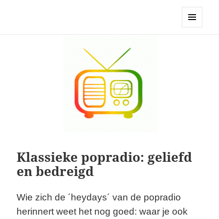
Stichting BHPP
MENU
EN
WIDGETS
Klassieke popradio: geliefd
en bedreigd
Wie zich de ´heydays´ van de popradio
herinnert weet het nog goed: waar je ook