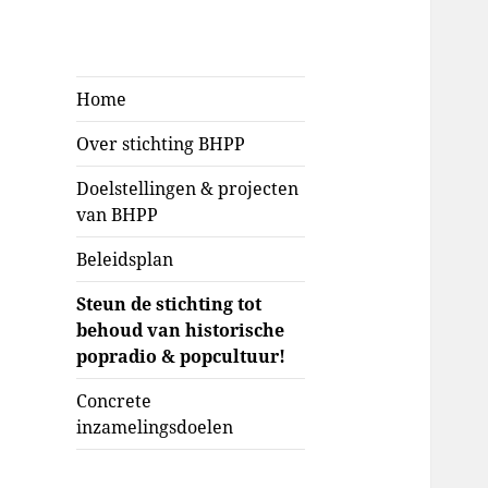
Stichting BHPP
Klassieke popradio &
Home
popcultuur voor de
Over stichting BHPP
toekomst behouden
Doelstellingen & projecten
van BHPP
Beleidsplan
Steun de stichting tot
behoud van historische
popradio & popcultuur!
Concrete
inzamelingsdoelen