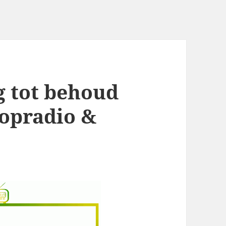
g tot behoud
popradio &