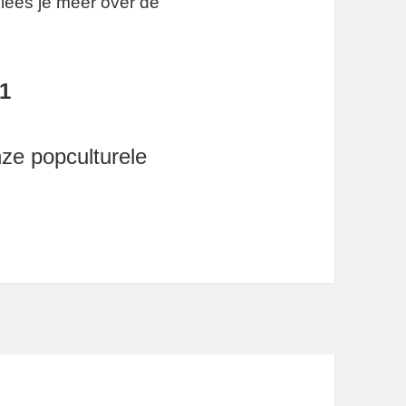
lees je meer over de
1
ze popculturele